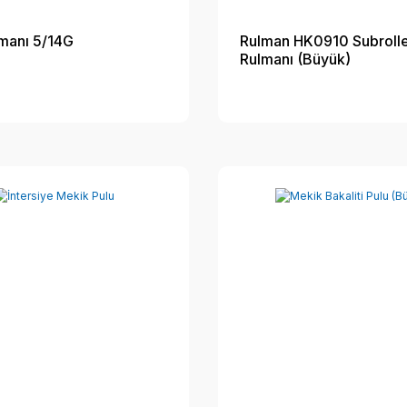
manı 5/14G
Rulman HK0910 Subroll
Rulmanı (Büyük)