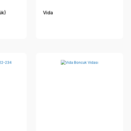
ük)
Vida