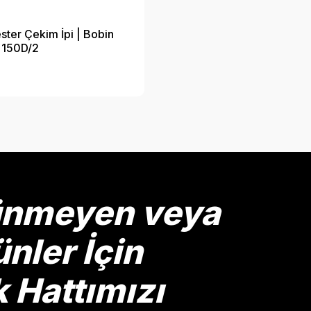
ester Çekim İpi | Bobin
 150D/2
rünmeyen veya
nler İçin
Hattımızı