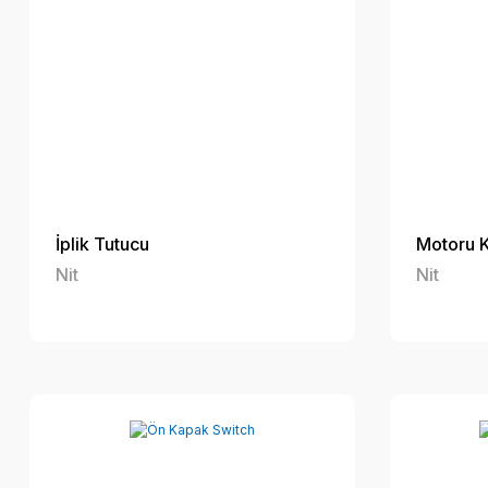
İplik Tutucu
Motoru 
Nit
Nit