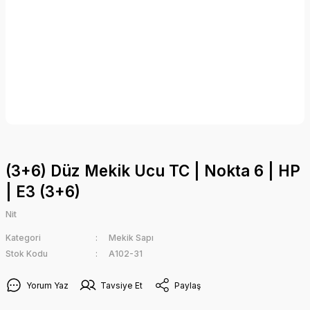
(3+6) Düz Mekik Ucu TC | Nokta 6 | HP
| E3 (3+6)
Nit
Kategori
Mekik Sapı
Stok Kodu
A102-31
Yorum Yaz
Tavsiye Et
Paylaş