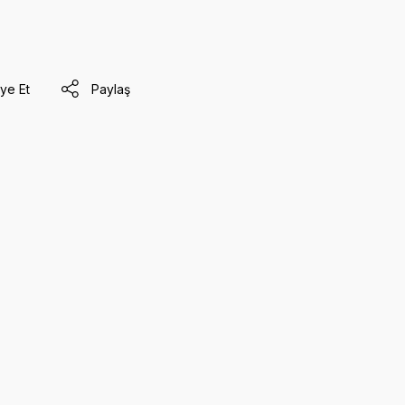
ye Et
Paylaş