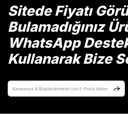
Ürün bilgilerinde hatalar bulunuyor.
Sitede Fiyatı Gö
Ürün fiyatı diğer sitelerden daha pahalı.
Bu ürüne benzer farklı alternatifler olmalı.
Bulamadığınız Ürü
WhatsApp Destek 
Kullanarak Bize So