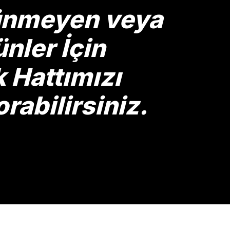
rünmeyen veya
nler İçin
Hattımızı
rabilirsiniz.
Gönder