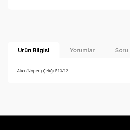
Ürün Bilgisi
Yorumlar
Soru
Alıcı (Nopen) Çeliği E10/12
Bu ürünün fiyat bilgisi, resim, ürün açıklamalarında ve diğer k
Görüş ve önerileriniz için teşekkür ederiz.
Ürün resmi kalitesiz, bozuk veya görüntülenemiyor.
Ürün açıklamasında eksik bilgiler bulunuyor.