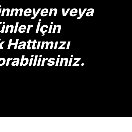
rünmeyen veya
nler İçin
Hattımızı
rabilirsiniz.
Gönder