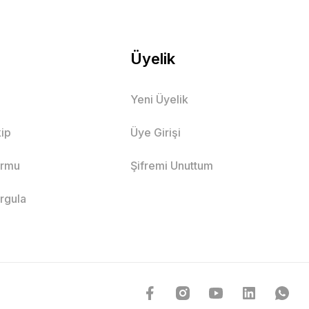
Üyelik
Yeni Üyelik
ip
Üye Girişi
ormu
Şifremi Unuttum
orgula