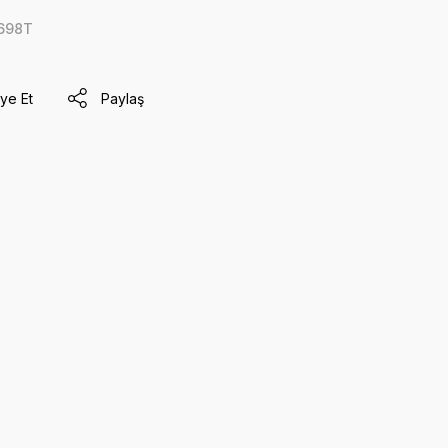
698T
ye Et
Paylaş