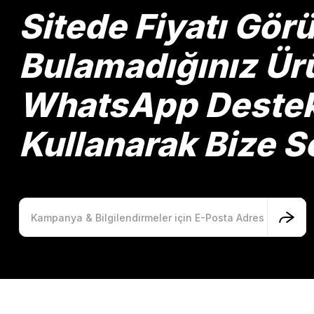
Ürün bilgilerinde hatalar bulunuyor.
Sitede Fiyatı Gö
Ürün fiyatı diğer sitelerden daha pahalı.
Bu ürüne benzer farklı alternatifler olmalı.
Bulamadığınız Ürü
WhatsApp Destek 
Kullanarak Bize So