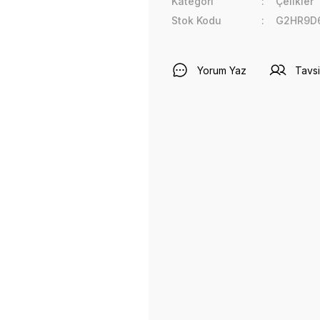
Kategori
Çelikler
Stok Kodu
G2HR9D
Yorum Yaz
Tavsi