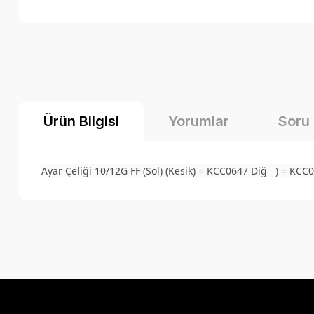
Ürün Bilgisi
Yorumlar
Soru
Ayar Çeliği 10/12G FF (Sol) (Kesik
) = KCC0647 Diğ
) = KCC
Bu ürünün fiyat bilgisi, resim, ürün açıklamalarında ve diğer k
Görüş ve önerileriniz için teşekkür ederiz.
Ürün resmi kalitesiz, bozuk veya görüntülenemiyor.
Ürün açıklamasında eksik bilgiler bulunuyor.