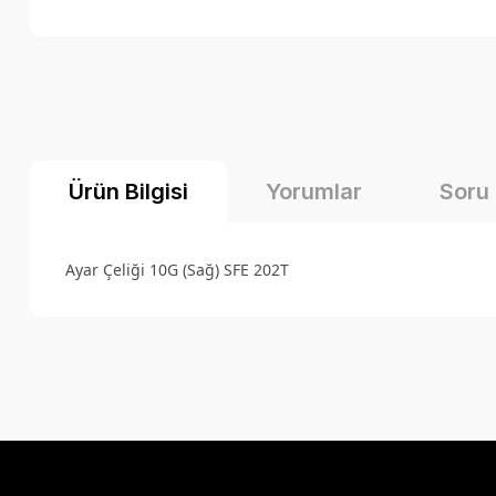
Ürün Bilgisi
Yorumlar
Soru
Ayar Çeliği 10G (Sağ) SFE 202T
Bu ürünün fiyat bilgisi, resim, ürün açıklamalarında ve diğer k
Görüş ve önerileriniz için teşekkür ederiz.
Ürün resmi kalitesiz, bozuk veya görüntülenemiyor.
Ürün açıklamasında eksik bilgiler bulunuyor.