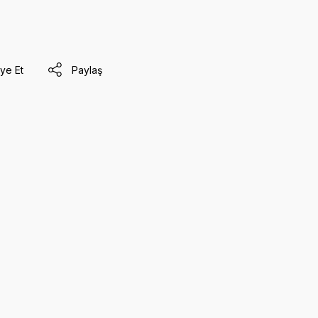
ye Et
Paylaş