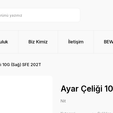
uluk
Biz Kimiz
İletişim
BE
ği 10G (Sağ) SFE 202T
Ayar Çeliği 
Nit