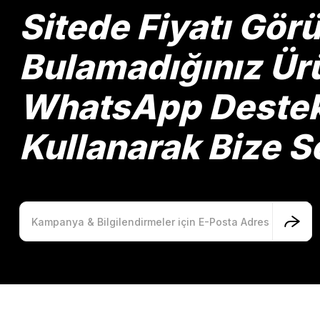
Ürün bilgilerinde hatalar bulunuyor.
Sitede Fiyatı Gö
Ürün fiyatı diğer sitelerden daha pahalı.
Bu ürüne benzer farklı alternatifler olmalı.
Bulamadığınız Ürü
WhatsApp Destek 
Kullanarak Bize So