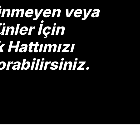
rünmeyen veya
nler İçin
Hattımızı
rabilirsiniz.
Gönder