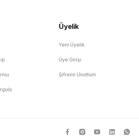
Üyelik
Yeni Üyelik
ip
Üye Girişi
ormu
Şifremi Unuttum
orgula