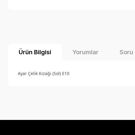
Ürün Bilgisi
Yorumlar
Soru
Ayar Çelik Kızağı (Sol) E10
Bu ürünün fiyat bilgisi, resim, ürün açıklamalarında ve diğer k
Görüş ve önerileriniz için teşekkür ederiz.
Ürün resmi kalitesiz, bozuk veya görüntülenemiyor.
Ürün açıklamasında eksik bilgiler bulunuyor.