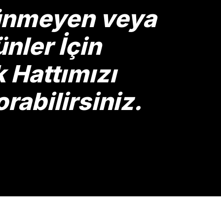
rünmeyen veya
nler İçin
Hattımızı
rabilirsiniz.
Gönder