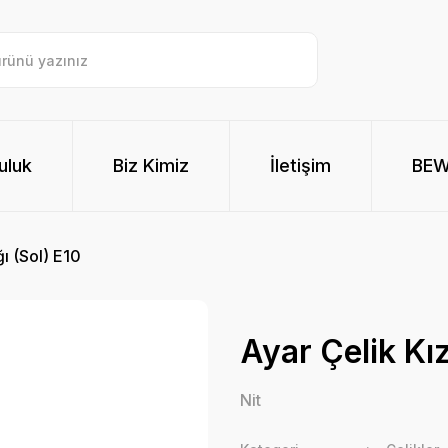
uluk
Biz Kimiz
İletişim
BE
ı (Sol) E10
Ayar Çelik Kız
Nit