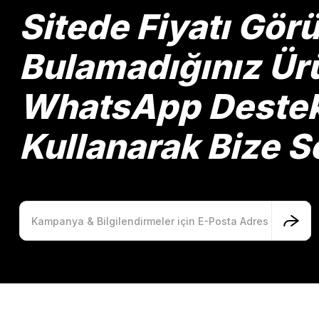
Ürün bilgilerinde hatalar bulunuyor.
Sitede Fiyatı Gö
Ürün fiyatı diğer sitelerden daha pahalı.
Bu ürüne benzer farklı alternatifler olmalı.
Bulamadığınız Ürü
WhatsApp Destek 
Kullanarak Bize So