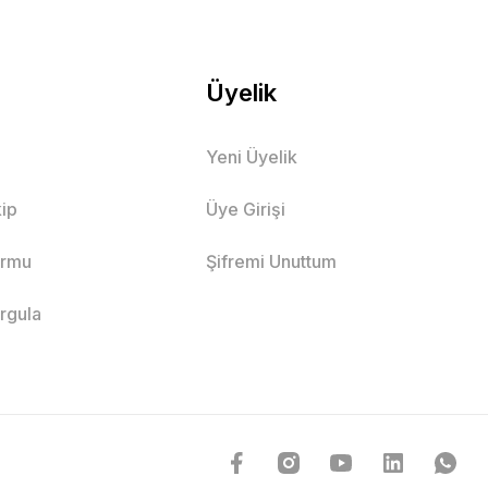
Üyelik
Yeni Üyelik
ip
Üye Girişi
ormu
Şifremi Unuttum
orgula