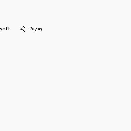
ye Et
Paylaş