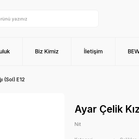
uluk
Biz Kimiz
İletişim
BE
ı (Sol) E12
Ayar Çelik Kız
Nit