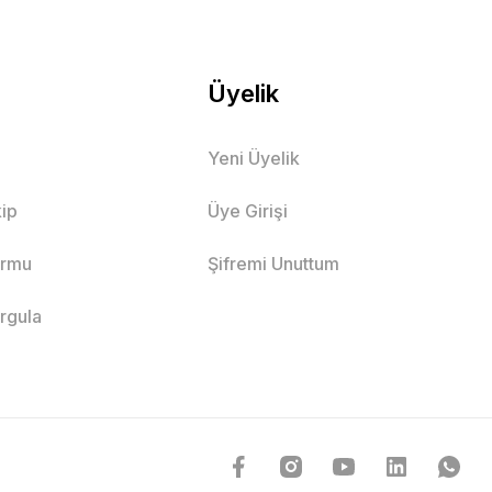
Üyelik
Yeni Üyelik
ip
Üye Girişi
ormu
Şifremi Unuttum
orgula