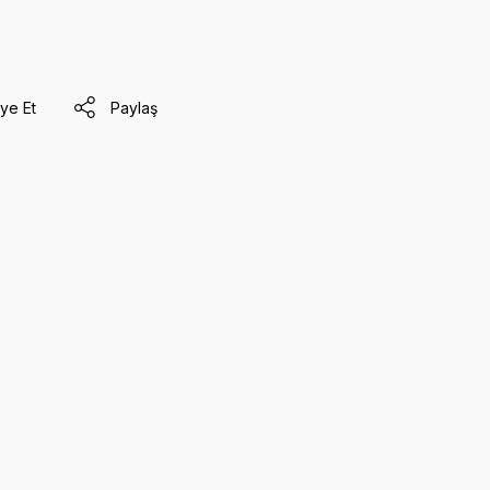
ye Et
Paylaş