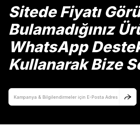
Ürün bilgilerinde hatalar bulunuyor.
Sitede Fiyatı Gö
Ürün fiyatı diğer sitelerden daha pahalı.
Bu ürüne benzer farklı alternatifler olmalı.
Bulamadığınız Ürü
WhatsApp Destek 
Kullanarak Bize So