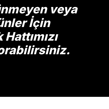
rünmeyen veya
nler İçin
Hattımızı
rabilirsiniz.
Gönder