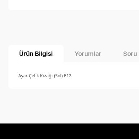
Ürün Bilgisi
Yorumlar
Soru
Ayar Çelik Kızağı (Sol) E12
Bu ürünün fiyat bilgisi, resim, ürün açıklamalarında ve diğer k
Görüş ve önerileriniz için teşekkür ederiz.
Ürün resmi kalitesiz, bozuk veya görüntülenemiyor.
Ürün açıklamasında eksik bilgiler bulunuyor.