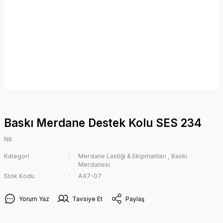
Baskı Merdane Destek Kolu SES 234
Nit
Kategori
Merdane Lastiği & Ekipmanları
,
Baskı
Merdanesi
Stok Kodu
A47-07
Yorum Yaz
Tavsiye Et
Paylaş