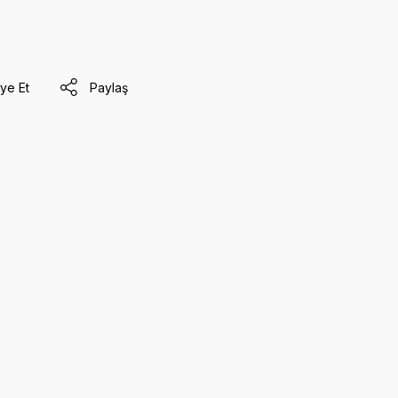
ye Et
Paylaş