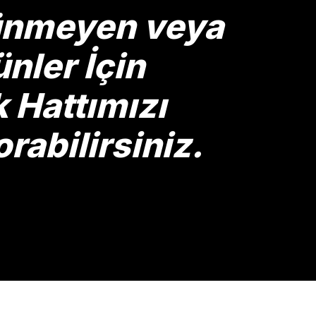
rünmeyen veya
nler İçin
Hattımızı
rabilirsiniz.
Gönder