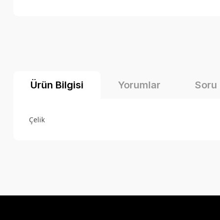
Ürün Bilgisi
Yorumlar
Soru
Çelik
Bu ürünün fiyat bilgisi, resim, ürün açıklamalarında ve diğer k
Görüş ve önerileriniz için teşekkür ederiz.
Ürün resmi kalitesiz, bozuk veya görüntülenemiyor.
Ürün açıklamasında eksik bilgiler bulunuyor.