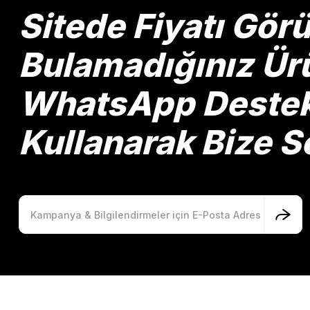
Ürün bilgilerinde hatalar bulunuyor.
Sitede Fiyatı Gö
Ürün fiyatı diğer sitelerden daha pahalı.
Bu ürüne benzer farklı alternatifler olmalı.
Bulamadığınız Ürü
WhatsApp Destek 
Kullanarak Bize So