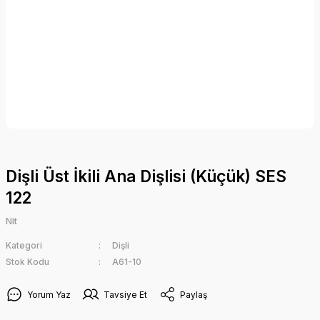
Dişli Üst İkili Ana Dişlisi (Küçük) SES
122
Nit
Kategori
Dişli
Stok Kodu
A61-10
Yorum Yaz
Tavsiye Et
Paylaş