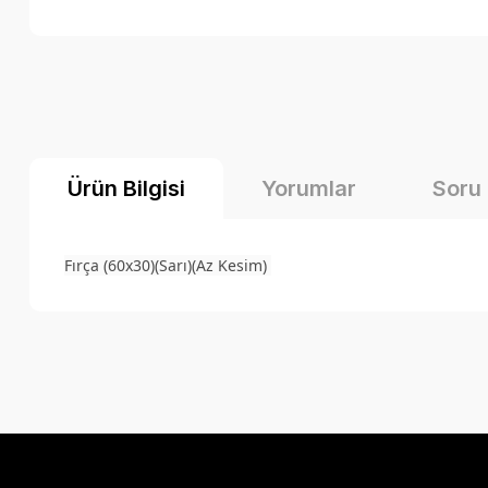
Ürün Bilgisi
Yorumlar
Soru
Fırça (60x30)(Sarı)(Az Kesim)
Bu ürünün fiyat bilgisi, resim, ürün açıklamalarında ve diğer k
Görüş ve önerileriniz için teşekkür ederiz.
Ürün resmi kalitesiz, bozuk veya görüntülenemiyor.
Ürün açıklamasında eksik bilgiler bulunuyor.