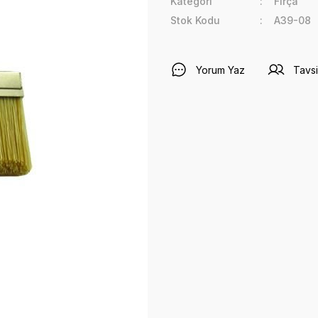
Kategori
Fırça
Stok Kodu
A39-08
Yorum Yaz
Tavsi