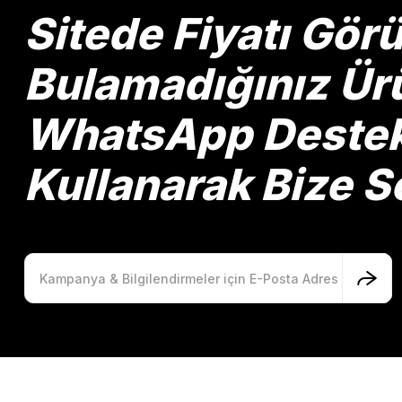
Ürün bilgilerinde hatalar bulunuyor.
Sitede Fiyatı Gö
Ürün fiyatı diğer sitelerden daha pahalı.
Bu ürüne benzer farklı alternatifler olmalı.
Bulamadığınız Ürü
WhatsApp Destek 
Kullanarak Bize So