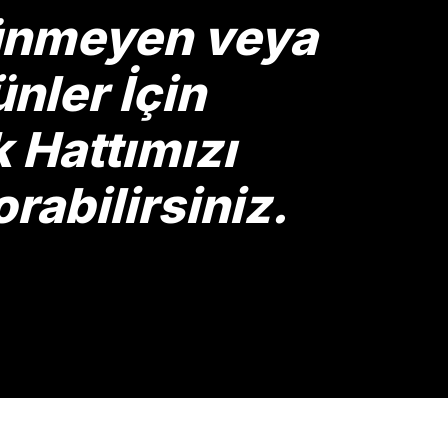
rünmeyen veya
nler İçin
Hattımızı
rabilirsiniz.
Gönder