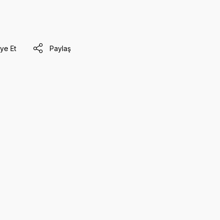
ye Et
Paylaş