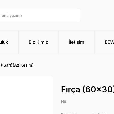
uluk
Biz Kimiz
İletişim
BE
)(Sarı)(Az Kesim)
Fırça (60x30
Nit