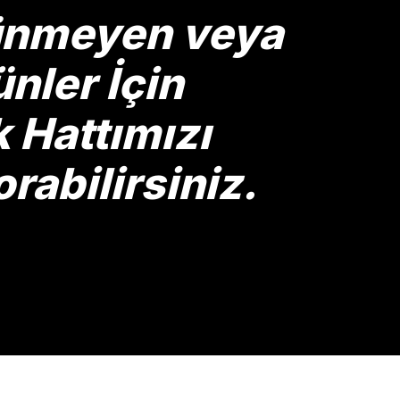
rünmeyen veya
nler İçin
Hattımızı
rabilirsiniz.
Gönder