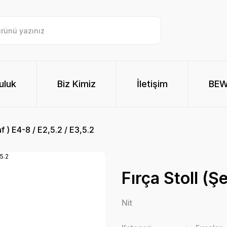
uluk
Biz Kimiz
İletişim
BE
af ) E4-8 / E2,5.2 / E3,5.2
Fırça Stoll (Ş
Nit