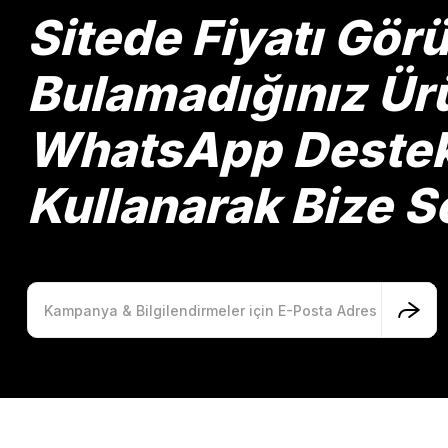
Ürün bilgilerinde hatalar bulunuyor.
Sitede Fiyatı Gö
Ürün fiyatı diğer sitelerden daha pahalı.
Bu ürüne benzer farklı alternatifler olmalı.
Bulamadığınız Ürü
WhatsApp Destek 
Kullanarak Bize So