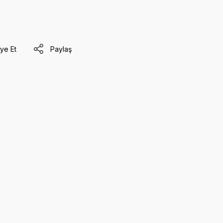
ye Et
Paylaş