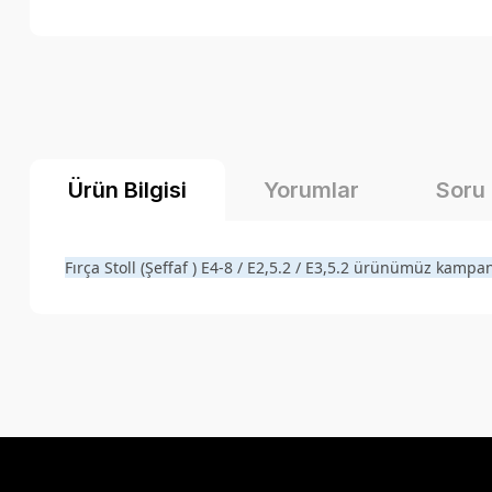
Ürün Bilgisi
Yorumlar
Soru
Fırça Stoll (Şeffaf ) E4-8 / E2,5.2 / E3,5.2 ürünümüz kampa
Bu ürünün fiyat bilgisi, resim, ürün açıklamalarında ve diğer k
Görüş ve önerileriniz için teşekkür ederiz.
Ürün resmi kalitesiz, bozuk veya görüntülenemiyor.
Ürün açıklamasında eksik bilgiler bulunuyor.