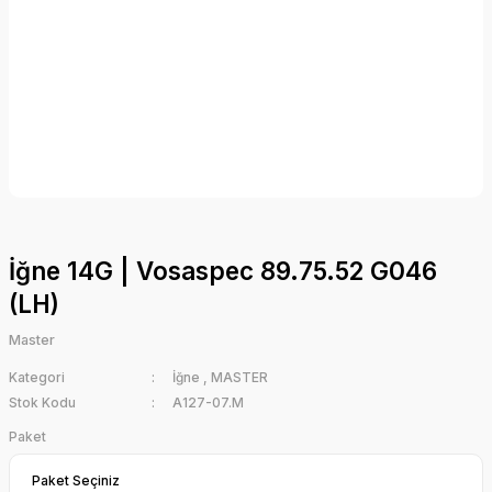
İğne 14G | Vosaspec 89.75.52 G046
(LH)
Master
Kategori
İğne
,
MASTER
Stok Kodu
A127-07.M
Paket