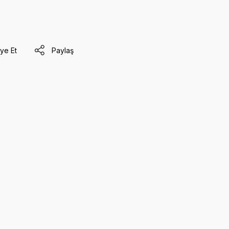
ye Et
Paylaş