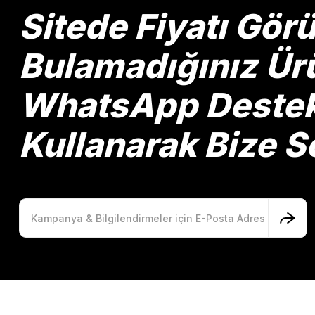
Ürün bilgilerinde hatalar bulunuyor.
Sitede Fiyatı Gö
Ürün fiyatı diğer sitelerden daha pahalı.
Bu ürüne benzer farklı alternatifler olmalı.
Bulamadığınız Ürü
WhatsApp Destek 
Kullanarak Bize So