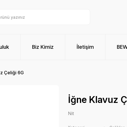
uluk
Biz Kimiz
İletişim
BE
z Çeliği 6G
İğne Klavuz Ç
Nit