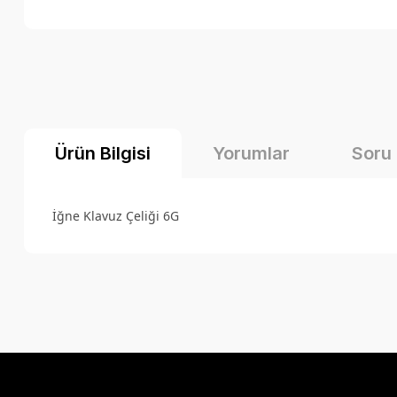
Ürün Bilgisi
Yorumlar
Soru
İğne Klavuz Çeliği 6G
Bu ürünün fiyat bilgisi, resim, ürün açıklamalarında ve diğer k
Görüş ve önerileriniz için teşekkür ederiz.
Ürün resmi kalitesiz, bozuk veya görüntülenemiyor.
Ürün açıklamasında eksik bilgiler bulunuyor.