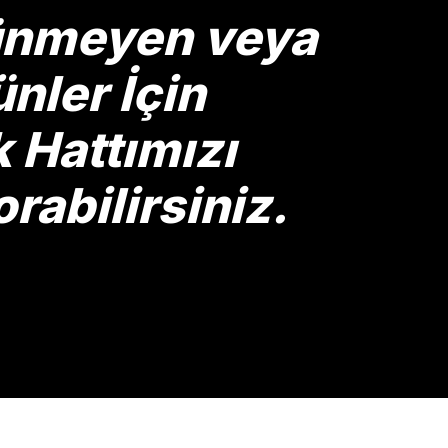
rünmeyen veya
nler İçin
Hattımızı
rabilirsiniz.
Gönder