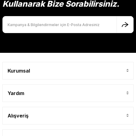
Kullanarak Bize Sorabilirsiniz.
Ürün fiyatı diğer sitelerden daha pahalı.
Bu ürüne benzer farklı alternatifler olmalı.
Gönder
Kurumsal
Yardım
Alışveriş