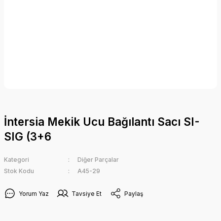
İntersia Mekik Ucu Bağılantı Sacı SI-
SIG (3+6
Kategori
Diğer Parçalar
Stok Kodu
A45-29
Yorum Yaz
Tavsiye Et
Paylaş