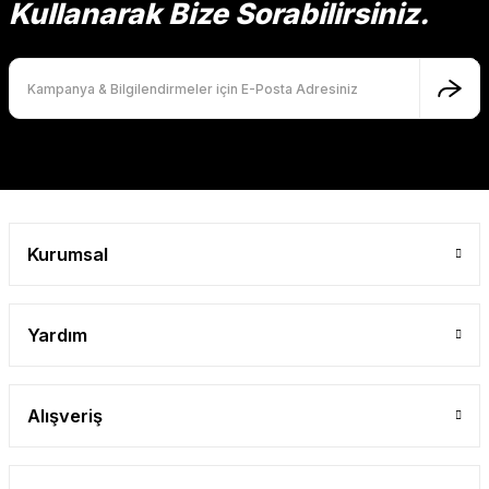
Kullanarak Bize Sorabilirsiniz.
Ürün fiyatı diğer sitelerden daha pahalı.
Bu ürüne benzer farklı alternatifler olmalı.
Gönder
Kurumsal
Yardım
Alışveriş