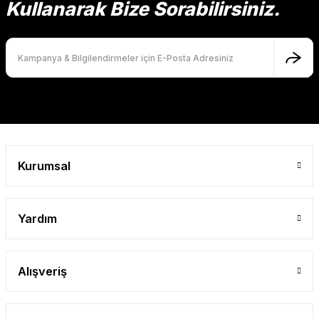
Kullanarak Bize Sorabilirsiniz.
Ürün fiyatı diğer sitelerden daha pahalı.
Bu ürüne benzer farklı alternatifler olmalı.
Gönder
Kurumsal
Yardım
Alışveriş