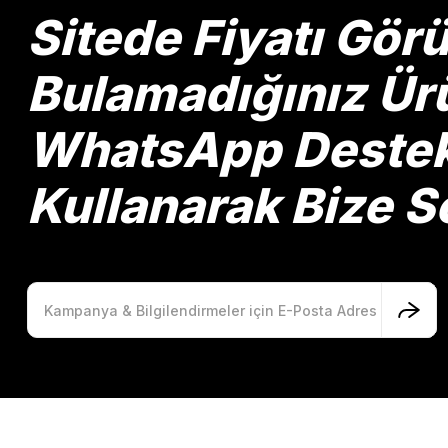
Ürün bilgilerinde hatalar bulunuyor.
Sitede Fiyatı Gö
Ürün fiyatı diğer sitelerden daha pahalı.
Bu ürüne benzer farklı alternatifler olmalı.
Bulamadığınız Ürü
WhatsApp Destek 
Kullanarak Bize So