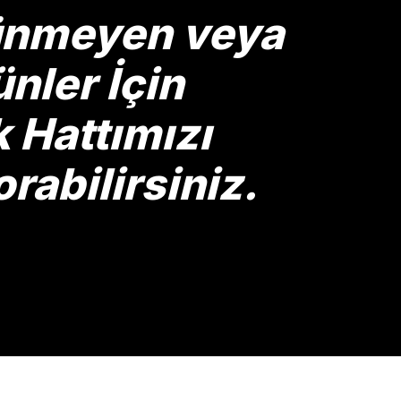
rünmeyen veya
nler İçin
Hattımızı
rabilirsiniz.
Gönder