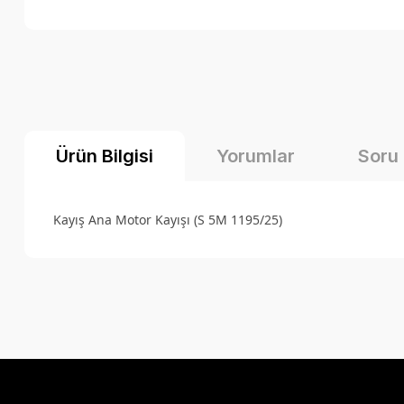
Ürün Bilgisi
Yorumlar
Soru
Kayış Ana Motor Kayışı (S 5M 1195/25)
Bu ürünün fiyat bilgisi, resim, ürün açıklamalarında ve diğer k
Görüş ve önerileriniz için teşekkür ederiz.
Ürün resmi kalitesiz, bozuk veya görüntülenemiyor.
Ürün açıklamasında eksik bilgiler bulunuyor.