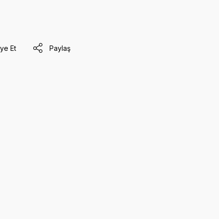
ye Et
Paylaş