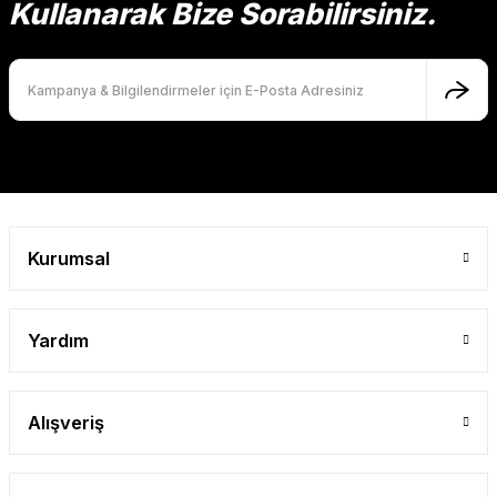
Kullanarak Bize Sorabilirsiniz.
Ürün fiyatı diğer sitelerden daha pahalı.
Bu ürüne benzer farklı alternatifler olmalı.
Gönder
Kurumsal
Yardım
Alışveriş