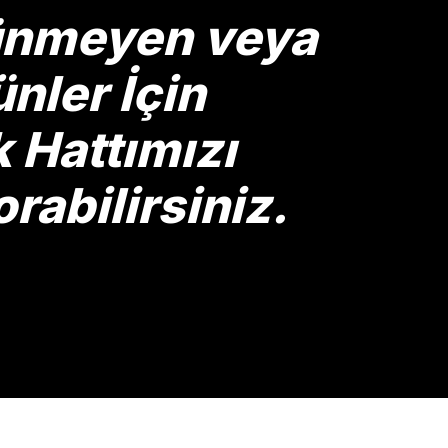
rünmeyen veya
nler İçin
Hattımızı
rabilirsiniz.
Gönder