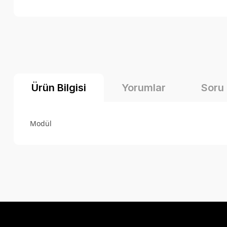
Ürün Bilgisi
Yorumlar
Soru
Modül
Bu ürünün fiyat bilgisi, resim, ürün açıklamalarında ve diğer k
Görüş ve önerileriniz için teşekkür ederiz.
Ürün resmi kalitesiz, bozuk veya görüntülenemiyor.
Ürün açıklamasında eksik bilgiler bulunuyor.