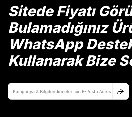
Ürün bilgilerinde hatalar bulunuyor.
Sitede Fiyatı Gö
Ürün fiyatı diğer sitelerden daha pahalı.
Bu ürüne benzer farklı alternatifler olmalı.
Bulamadığınız Ürü
WhatsApp Destek 
Kullanarak Bize So