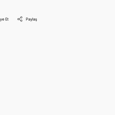
ye Et
Paylaş