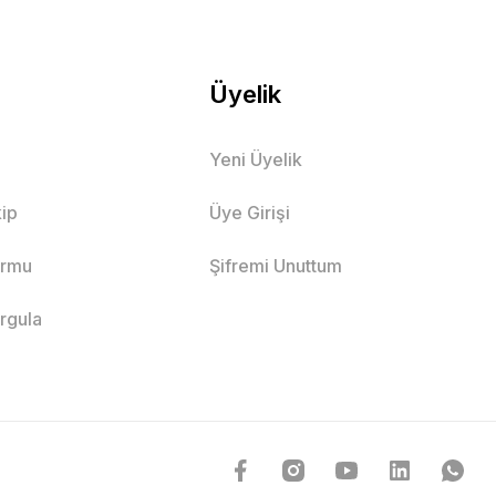
Üyelik
Yeni Üyelik
ip
Üye Girişi
ormu
Şifremi Unuttum
orgula