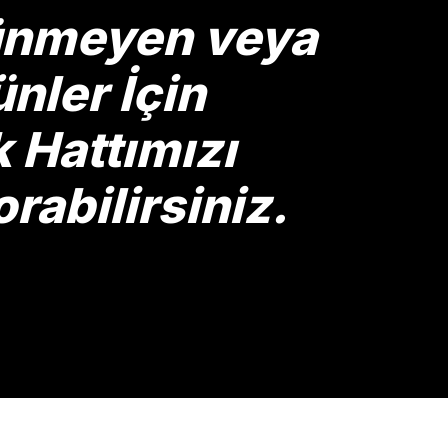
rünmeyen veya
nler İçin
Hattımızı
rabilirsiniz.
Gönder