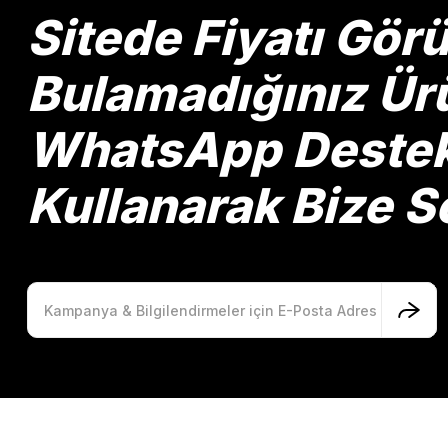
Ürün bilgilerinde hatalar bulunuyor.
Sitede Fiyatı Gö
Ürün fiyatı diğer sitelerden daha pahalı.
Bu ürüne benzer farklı alternatifler olmalı.
Bulamadığınız Ürü
WhatsApp Destek 
Kullanarak Bize So