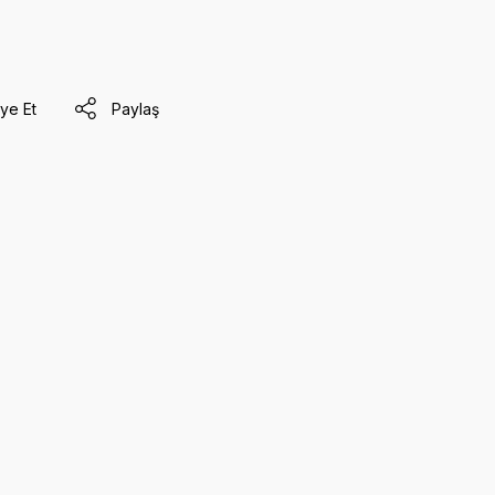
ye Et
Paylaş