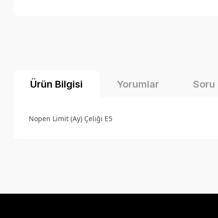
Ürün Bilgisi
Yorumlar
Soru
Nopen Limit (Ay) Çeliği E5
Bu ürünün fiyat bilgisi, resim, ürün açıklamalarında ve diğer k
Görüş ve önerileriniz için teşekkür ederiz.
Ürün resmi kalitesiz, bozuk veya görüntülenemiyor.
Ürün açıklamasında eksik bilgiler bulunuyor.