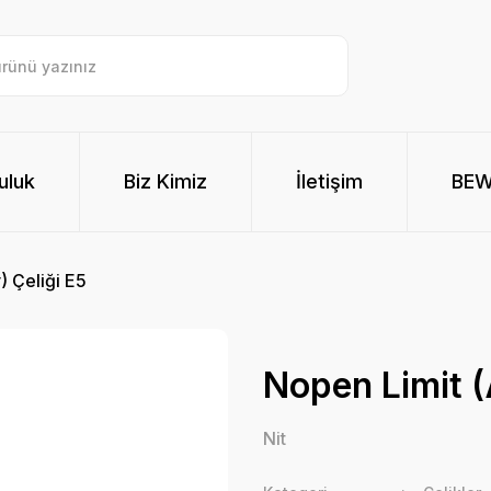
uluk
Biz Kimiz
İletişim
BE
) Çeliği E5
Nopen Limit (
Nit