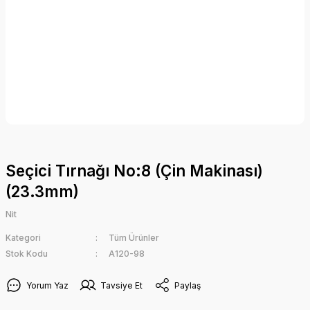
Seçici Tırnağı No:8 (Çin Makinası)
(23.3mm)
Nit
Kategori
Tüm Ürünler
Stok Kodu
A120-98
Yorum Yaz
Tavsiye Et
Paylaş