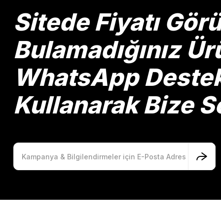
Ürün bilgilerinde hatalar bulunuyor.
Sitede Fiyatı Gö
Ürün fiyatı diğer sitelerden daha pahalı.
Bu ürüne benzer farklı alternatifler olmalı.
Bulamadığınız Ürü
WhatsApp Destek 
Kullanarak Bize So