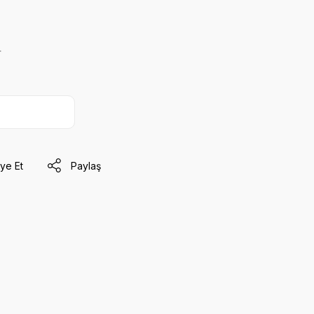
.
ye Et
Paylaş