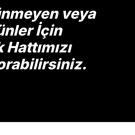
rünmeyen veya
nler İçin
Hattımızı
rabilirsiniz.
Gönder