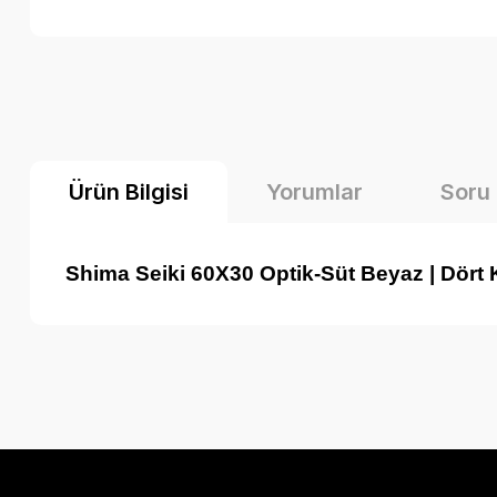
Ürün Bilgisi
Yorumlar
Soru
Shima Seiki 60X30 Optik-Süt Beyaz | Dör
Bu ürünün fiyat bilgisi, resim, ürün açıklamalarında ve diğer k
Görüş ve önerileriniz için teşekkür ederiz.
Ürün resmi kalitesiz, bozuk veya görüntülenemiyor.
Ürün açıklamasında eksik bilgiler bulunuyor.