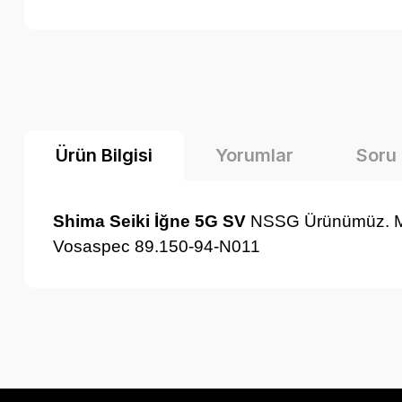
Ürün Bilgisi
Yorumlar
Soru
Shima Seiki İğne 5G SV
NSSG
Ürünümüz. M
Vosaspec 89.150-94-N011
Bu ürünün fiyat bilgisi, resim, ürün açıklamalarında ve diğer k
Görüş ve önerileriniz için teşekkür ederiz.
Ürün resmi kalitesiz, bozuk veya görüntülenemiyor.