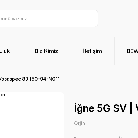
uluk
Biz Kimiz
İletişim
BE
 Vosaspec 89.150-94-N011
İğne 5G SV |
Orjin