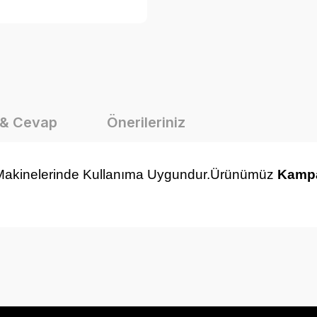
 & Cevap
Önerileriniz
akinelerinde Kullanıma Uygundur.
Ürünümüz
Kamp
onularda yetersiz gördüğünüz noktaları öneri formunu kullanarak tarafımız
Ürün hakkında henüz soru sorulmamış.
Bu ürüne ilk yorumu siz yapın!