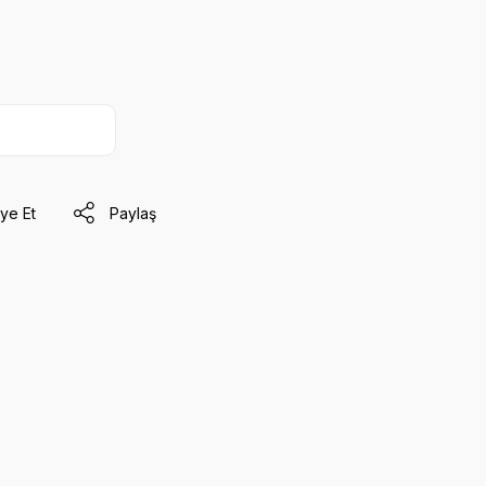
ye Et
Paylaş