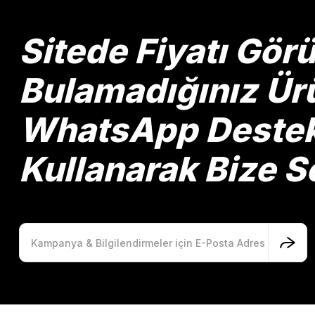
Ürün açıklamasında eksik bilgiler bulunuyor.
Ürün bilgilerinde hatalar bulunuyor.
Sitede Fiyatı Gö
Ürün fiyatı diğer sitelerden daha pahalı.
Bu ürüne benzer farklı alternatifler olmalı.
Bulamadığınız Ürü
WhatsApp Destek 
Kullanarak Bize So