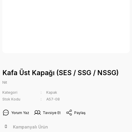
Kafa Üst Kapağı (SES / SSG / NSSG)
Nit
Kategori
Kapak
Stok Kodu
A57-08
Yorum Yaz
Tavsiye Et
Paylaş
Kampanyalı Ürün