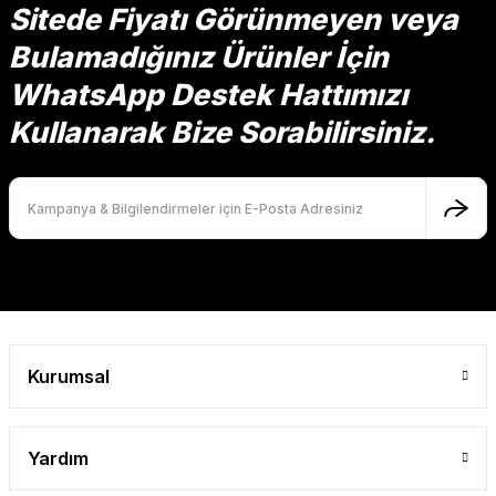
Sitede Fiyatı Görünmeyen veya
Bulamadığınız Ürünler İçin
Ürün resmi kalitesiz, bozuk veya görüntülenemiyor.
Ürün açıklamasında eksik bilgiler bulunuyor.
WhatsApp Destek Hattımızı
Ürün bilgilerinde hatalar bulunuyor.
Kullanarak Bize Sorabilirsiniz.
Ürün fiyatı diğer sitelerden daha pahalı.
Bu ürüne benzer farklı alternatifler olmalı.
Gönder
Kurumsal
Yardım