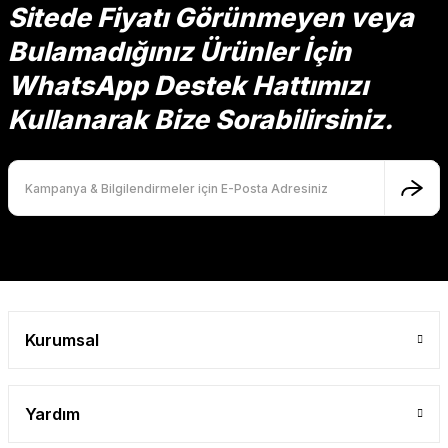
Sitede Fiyatı Görünmeyen veya
Bulamadığınız Ürünler İçin
Ürün resmi kalitesiz, bozuk veya görüntülenemiyor.
Ürün açıklamasında eksik bilgiler bulunuyor.
WhatsApp Destek Hattımızı
Ürün bilgilerinde hatalar bulunuyor.
Kullanarak Bize Sorabilirsiniz.
Ürün fiyatı diğer sitelerden daha pahalı.
Bu ürüne benzer farklı alternatifler olmalı.
Gönder
Kurumsal
Yardım