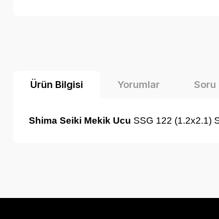
Ürün Bilgisi
Yorumlar
Soru
Shima Seiki Mekik Ucu
SSG 122 (1.2x2.1)
Bu ürünün fiyat bilgisi, resim, ürün açıklamalarında ve diğer k
Görüş ve önerileriniz için teşekkür ederiz.
Ürün resmi kalitesiz, bozuk veya görüntülenemiyor.
Ürün açıklamasında eksik bilgiler bulunuyor.