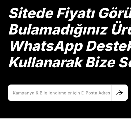
Ürün bilgilerinde hatalar bulunuyor.
Sitede Fiyatı Gö
Ürün fiyatı diğer sitelerden daha pahalı.
Bu ürüne benzer farklı alternatifler olmalı.
Bulamadığınız Ürü
WhatsApp Destek 
Kullanarak Bize So