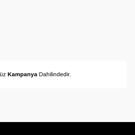
müz
Kampanya
Dahilindedir.
a iletebilirsiniz.