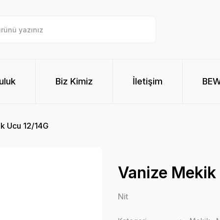
uluk
Biz Kimiz
İletişim
BE
k Ucu 12/14G
Vanize Mekik
Nit