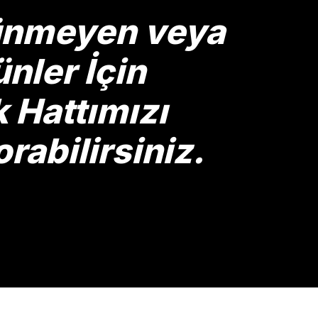
rünmeyen veya
nler İçin
Hattımızı
rabilirsiniz.
Gönder