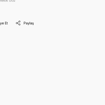
ekik Ucu
ye Et
Paylaş