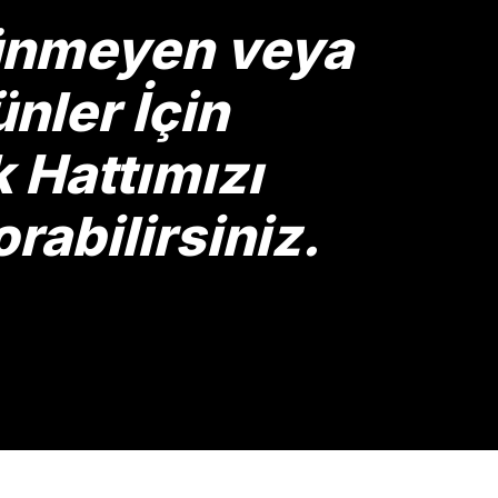
rünmeyen veya
nler İçin
Hattımızı
rabilirsiniz.
Gönder