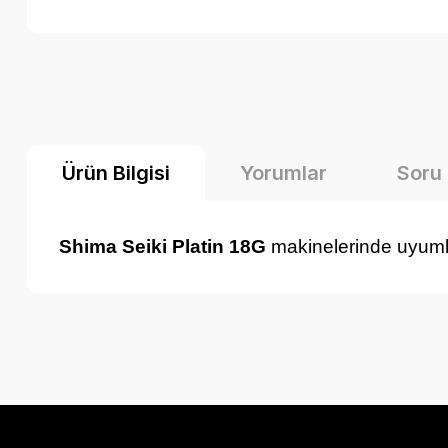
Ürün Bilgisi
Yorumlar
Soru
Shima Seiki Platin 18G
makinelerinde uyu
Bu ürünün fiyat bilgisi, resim, ürün açıklamalarında ve diğer k
Görüş ve önerileriniz için teşekkür ederiz.
Ürün resmi kalitesiz, bozuk veya görüntülenemiyor.
Ürün açıklamasında eksik bilgiler bulunuyor.