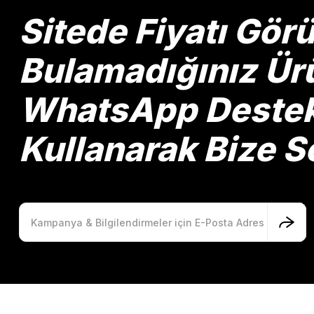
Ürün bilgilerinde hatalar bulunuyor.
Sitede Fiyatı Gö
Ürün fiyatı diğer sitelerden daha pahalı.
Bu ürüne benzer farklı alternatifler olmalı.
Bulamadığınız Ürü
WhatsApp Destek 
Kullanarak Bize So