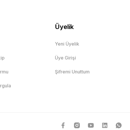
Üyelik
Yeni Üyelik
ip
Üye Girişi
ormu
Şifremi Unuttum
orgula