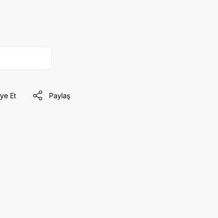
ye Et
Paylaş