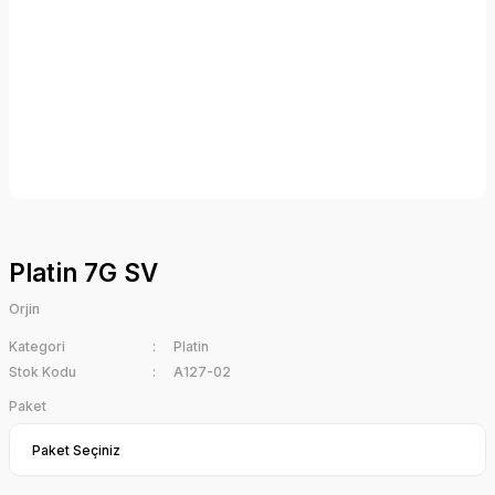
Platin 7G SV
Orjin
Kategori
Platin
Stok Kodu
A127-02
Paket