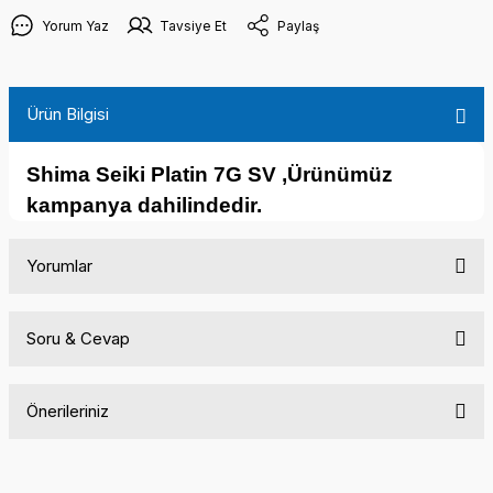
Yorum Yaz
Tavsiye Et
Paylaş
Ürün Bilgisi
Shima Seiki Platin 7G SV ,Ürünümüz
kampanya dahilindedir.
Yorumlar
Soru & Cevap
Bu ürüne ilk yorumu siz yapın!
Önerileriniz
Yorum Yaz
Ürün hakkında henüz soru sorulmamış.
Bu ürünün fiyat bilgisi, resim, ürün açıklamalarında ve diğer
konularda yetersiz gördüğünüz noktaları öneri formunu