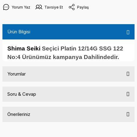
Yorum Yaz
Tavsiye Et
Paylaş
Ürün Bilgisi
Shima Seiki
Seçici Platin 12/14G SSG 122
No:4 Ürünümüz kampanya Dahilindedir.
Yorumlar
Soru & Cevap
Bu ürüne ilk yorumu siz yapın!
Önerileriniz
Yorum Yaz
Ürün hakkında henüz soru sorulmamış.
Bu ürünün fiyat bilgisi, resim, ürün açıklamalarında ve diğer
konularda yetersiz gördüğünüz noktaları öneri formunu