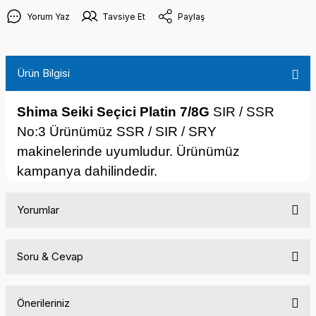
Yorum Yaz
Tavsiye Et
Paylaş
Ürün Bilgisi
Shima Seiki Seçici Platin 7/8G
SIR / SSR
No:3 Ürünümüz SSR / SIR / SRY
makinelerinde uyumludur. Ürünümüz
kampanya dahilindedir.
Yorumlar
Soru & Cevap
Bu ürüne ilk yorumu siz yapın!
Önerileriniz
Yorum Yaz
Ürün hakkında henüz soru sorulmamış.