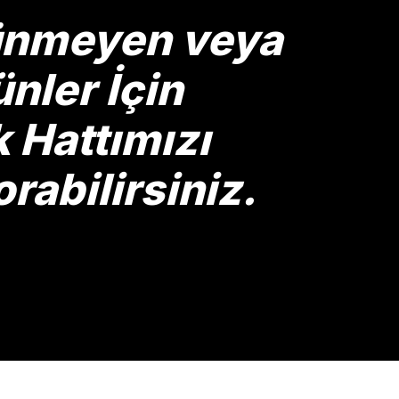
rünmeyen veya
nler İçin
Hattımızı
rabilirsiniz.
Gönder