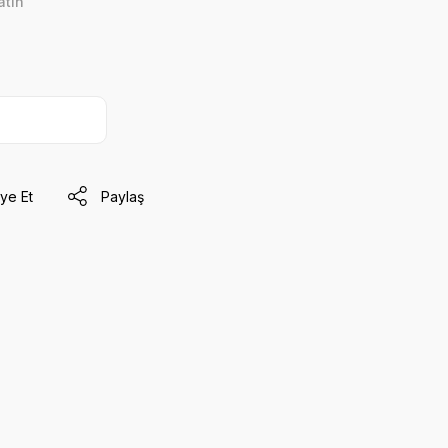
atin
ye Et
Paylaş