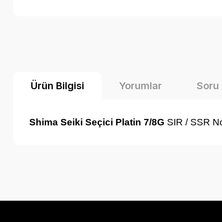
Ürün Bilgisi
Yorumlar
Soru
Shima Seiki Seçici Platin 7/8G
SIR / SSR No
Bu ürünün fiyat bilgisi, resim, ürün açıklamalarında ve diğer k
Görüş ve önerileriniz için teşekkür ederiz.
Ürün resmi kalitesiz, bozuk veya görüntülenemiyor.
Ürün açıklamasında eksik bilgiler bulunuyor.