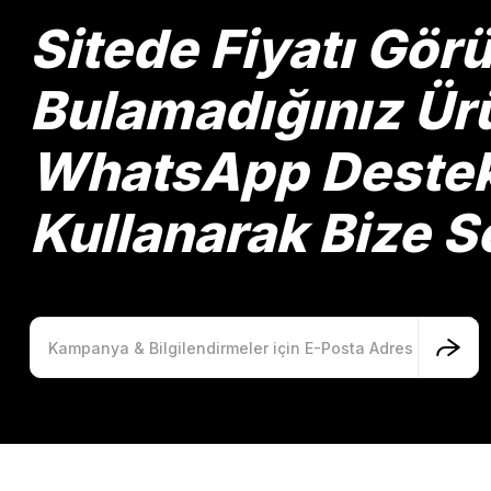
Ürün bilgilerinde hatalar bulunuyor.
Sitede Fiyatı Gö
Ürün fiyatı diğer sitelerden daha pahalı.
Bu ürüne benzer farklı alternatifler olmalı.
Bulamadığınız Ürü
WhatsApp Destek 
Kullanarak Bize So