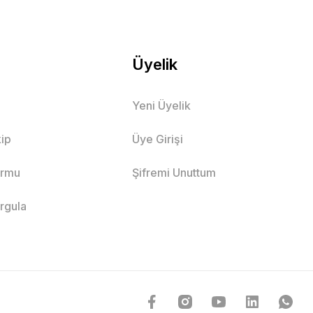
Üyelik
Yeni Üyelik
ip
Üye Girişi
ormu
Şifremi Unuttum
orgula