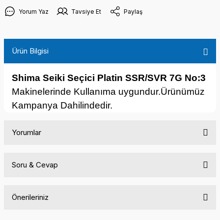
Yorum Yaz
Tavsiye Et
Paylaş
Ürün Bilgisi
Shima Seiki Seçici Platin
SSR/SVR 7G No:3
Makinelerinde Kullanıma uygundur.Ürünümüz
Kampanya Dahilindedir.
Yorumlar
Soru & Cevap
Bu ürüne ilk yorumu siz yapın!
Önerileriniz
Yorum Yaz
Ürün hakkında henüz soru sorulmamış.