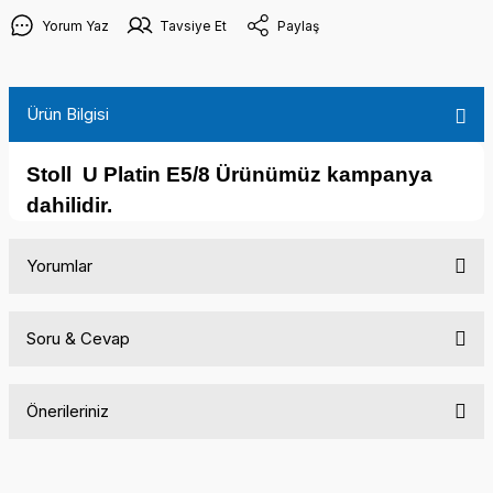
Yorum Yaz
Tavsiye Et
Paylaş
Ürün Bilgisi
Stoll U Platin E5/8 Ürünümüz kampanya
dahilidir.
Yorumlar
Soru & Cevap
Bu ürüne ilk yorumu siz yapın!
Önerileriniz
Yorum Yaz
Ürün hakkında henüz soru sorulmamış.
Bu ürünün fiyat bilgisi, resim, ürün açıklamalarında ve diğer
konularda yetersiz gördüğünüz noktaları öneri formunu