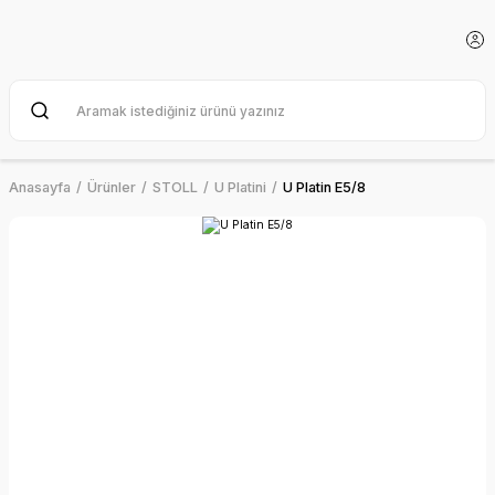
Anasayfa
Ürünler
STOLL
U Platini
U Platin E5/8