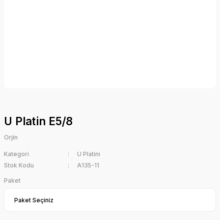
U Platin E5/8
Orjin
Kategori
U Platini
Stok Kodu
A135-11
Paket