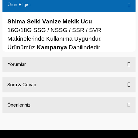
Ürün Bilgisi
Shima Seiki Vanize Mekik Ucu
16G/18G SSG / NSSG / SSR / SVR
Makinelerinde Kullanıma Uygundur,
Ürünümüz
Kampanya
Dahilindedir.
Yorumlar
Soru & Cevap
Bu ürüne ilk yorumu siz yapın!
Önerileriniz
Yorum Yaz
Ürün hakkında henüz soru sorulmamış.
Bu ürünün fiyat bilgisi, resim, ürün açıklamalarında ve diğer
konularda yetersiz gördüğünüz noktaları öneri formunu
Soru Sor
kullanarak tarafımıza iletebilirsiniz.