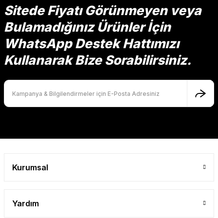
Görüş ve önerileriniz için teşekkür ederiz.
Sitede Fiyatı Görünmeyen veya
Bulamadığınız Ürünler İçin
Ürün resmi kalitesiz, bozuk veya görüntülenemiyor.
Ürün açıklamasında eksik bilgiler bulunuyor.
WhatsApp Destek Hattımızı
Ürün bilgilerinde hatalar bulunuyor.
Kullanarak Bize Sorabilirsiniz.
Ürün fiyatı diğer sitelerden daha pahalı.
Bu ürüne benzer farklı alternatifler olmalı.
Gönder
Kurumsal
Yardım