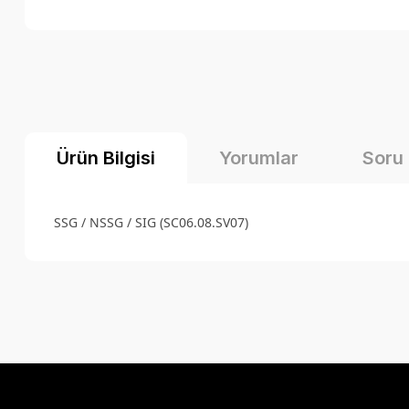
Ürün Bilgisi
Yorumlar
Soru
SSG / NSSG / SIG (SC06.08.SV07)
Bu ürünün fiyat bilgisi, resim, ürün açıklamalarında ve diğer k
Görüş ve önerileriniz için teşekkür ederiz.
Ürün resmi kalitesiz, bozuk veya görüntülenemiyor.
Ürün açıklamasında eksik bilgiler bulunuyor.