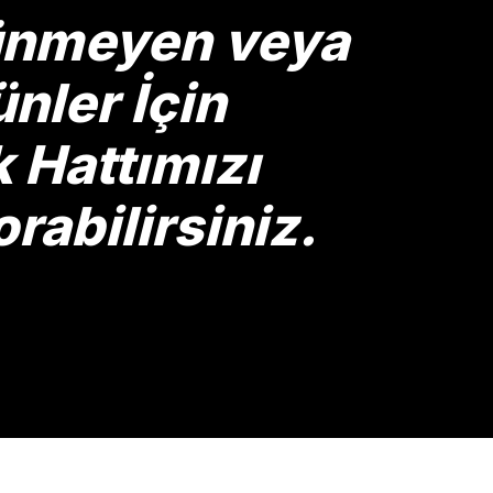
rünmeyen veya
nler İçin
Hattımızı
rabilirsiniz.
Gönder