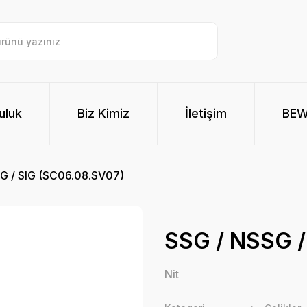
uluk
Biz Kimiz
İletişim
BE
G / SIG (SC06.08.SV07)
SSG / NSSG /
Nit