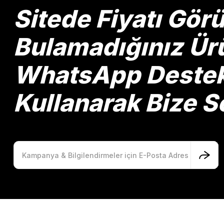
Ürün bilgilerinde hatalar bulunuyor.
Sitede Fiyatı Gö
Ürün fiyatı diğer sitelerden daha pahalı.
Bu ürüne benzer farklı alternatifler olmalı.
Bulamadığınız Ürü
WhatsApp Destek 
Kullanarak Bize So