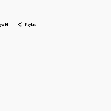
ye Et
Paylaş