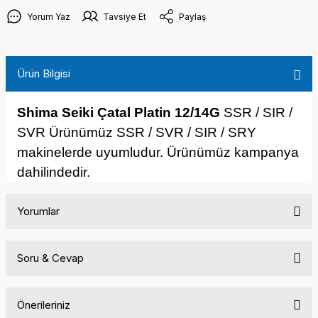
Yorum Yaz
Tavsiye Et
Paylaş
Ürün Bilgisi
Shima Seiki Çatal Platin 12/14G
SSR / SIR /
SVR Ürünümüz SSR / SVR / SIR / SRY
makinelerde uyumludur. Ürünümüz kampanya
dahilindedir.
Yorumlar
Soru & Cevap
Bu ürüne ilk yorumu siz yapın!
Önerileriniz
Yorum Yaz
Ürün hakkında henüz soru sorulmamış.