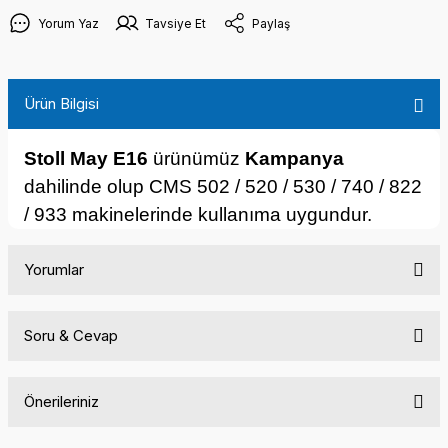
Yorum Yaz
Tavsiye Et
Paylaş
Ürün Bilgisi
Stoll May E16
ürünümüz
Kampanya
dahilinde olup CMS 502 / 520 / 530 / 740 / 822
/ 933 makinelerinde kullanıma uygundur.
Yorumlar
Soru & Cevap
Bu ürüne ilk yorumu siz yapın!
Önerileriniz
Yorum Yaz
Ürün hakkında henüz soru sorulmamış.