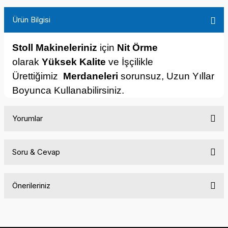
Ürün Bilgisi
Stoll Makineleriniz
için
Nit Örme
olarak
Yüksek Kalite
ve İşçilikle
Ürettiğimiz
Merdaneleri
sorunsuz, Uzun Yıllar
Boyunca Kullanabilirsiniz.
Yorumlar
Soru & Cevap
Bu ürüne ilk yorumu siz yapın!
Önerileriniz
Yorum Yaz
Ürün hakkında henüz soru sorulmamış.
Bu ürünün fiyat bilgisi, resim, ürün açıklamalarında ve diğer
konularda yetersiz gördüğünüz noktaları öneri formunu
Soru Sor