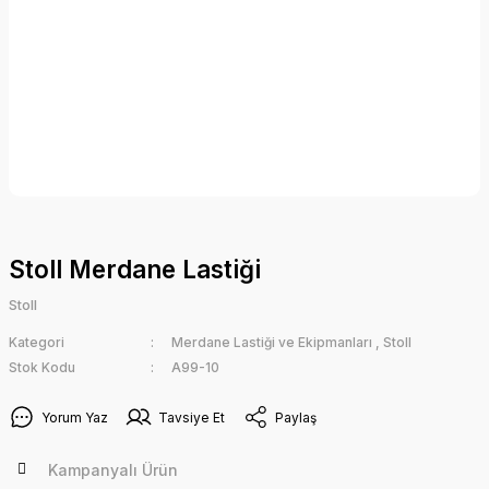
Stoll Merdane Lastiği
Stoll
Kategori
Merdane Lastiği ve Ekipmanları
,
Stoll
Stok Kodu
A99-10
Yorum Yaz
Tavsiye Et
Paylaş
Kampanyalı Ürün