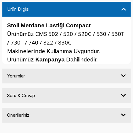
Ürün Bilgisi
Stoll
Merdane Lastiği
Compact
CMS 502 / 520 / 520C / 530 / 530T
Ürünümüz
/ 730T / 740 / 822 / 830C
Makinelerinde
Kullanıma Uygundur.
Ürünümüz
Kampanya
Dahilindedir.
Yorumlar
Soru & Cevap
Bu ürüne ilk yorumu siz yapın!
Önerileriniz
Yorum Yaz
Ürün hakkında henüz soru sorulmamış.
Bu ürünün fiyat bilgisi, resim, ürün açıklamalarında ve diğer