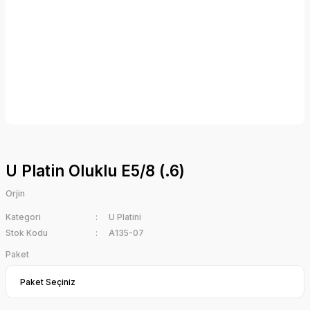
U Platin Oluklu E5/8 (.6)
Orjin
Kategori
U Platini
Stok Kodu
A135-07
Paket