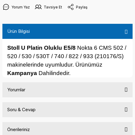
Yorum Yaz
Tavsiye Et
Paylaş
Ürün Bilgisi
Stoll U Platin Oluklu E5/8
Nokta 6 CMS 502 /
520 / 530 / 530T / 740 / 822 / 933 (210176/S)
makinelerinde uyumludur. Ürünümüz
Kampanya
Dahilindedir.
Yorumlar
Soru & Cevap
Bu ürüne ilk yorumu siz yapın!
Önerileriniz
Yorum Yaz
Ürün hakkında henüz soru sorulmamış.