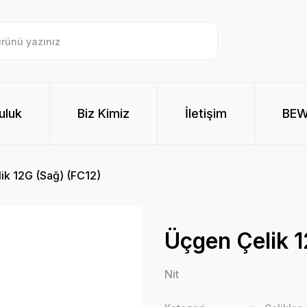
uluk
Biz Kimiz
İletişim
BE
ik 12G (Sağ) (FC12)
Üçgen Çelik 1
Nit