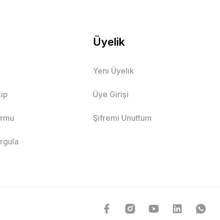
Üyelik
Yeni Üyelik
ip
Üye Girişi
ormu
Şifremi Unuttum
orgula