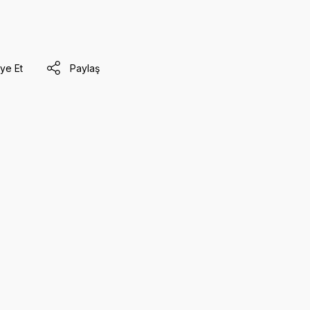
ye Et
Paylaş