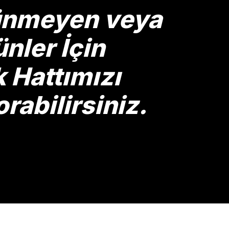
rünmeyen veya
nler İçin
Hattımızı
rabilirsiniz.
Gönder