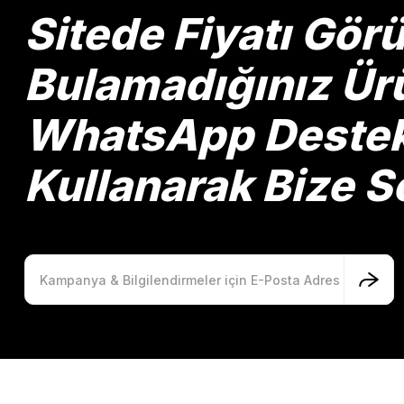
Ürün bilgilerinde hatalar bulunuyor.
Sitede Fiyatı Gö
Ürün fiyatı diğer sitelerden daha pahalı.
Bu ürüne benzer farklı alternatifler olmalı.
Bulamadığınız Ürü
WhatsApp Destek 
Kullanarak Bize So