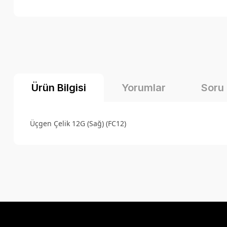
Ürün Bilgisi
Yorumlar
Soru
Üçgen Çelik 12G (Sağ) (FC12)
Bu ürünün fiyat bilgisi, resim, ürün açıklamalarında ve diğer k
Görüş ve önerileriniz için teşekkür ederiz.
Ürün resmi kalitesiz, bozuk veya görüntülenemiyor.
Ürün açıklamasında eksik bilgiler bulunuyor.