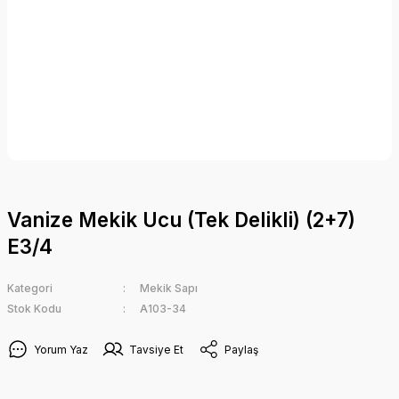
Vanize Mekik Ucu (Tek Delikli) (2+7)
E3/4
Kategori
Mekik Sapı
Stok Kodu
A103-34
Yorum Yaz
Tavsiye Et
Paylaş