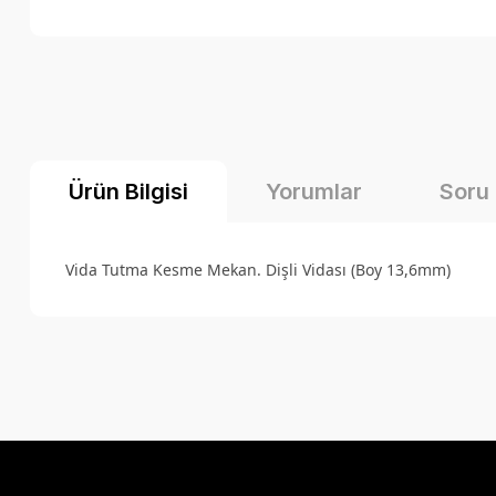
Ürün Bilgisi
Yorumlar
Soru
Vida Tutma Kesme Mekan. Dişli Vidası (Boy 13,6mm)
Bu ürünün fiyat bilgisi, resim, ürün açıklamalarında ve diğer k
Görüş ve önerileriniz için teşekkür ederiz.
Ürün resmi kalitesiz, bozuk veya görüntülenemiyor.
Ürün açıklamasında eksik bilgiler bulunuyor.