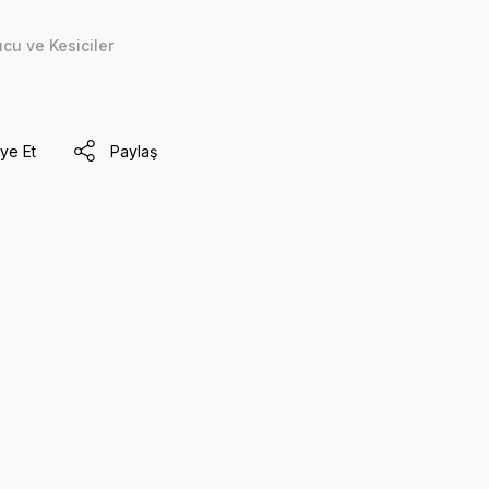
ucu ve Kesiciler
ye Et
Paylaş