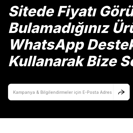
Ürün bilgilerinde hatalar bulunuyor.
Sitede Fiyatı Gö
Ürün fiyatı diğer sitelerden daha pahalı.
Bu ürüne benzer farklı alternatifler olmalı.
Bulamadığınız Ürü
WhatsApp Destek 
Kullanarak Bize So