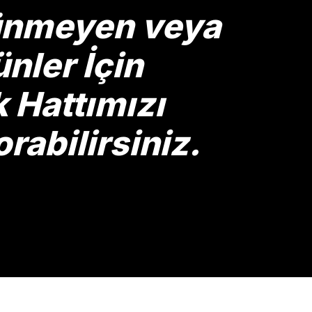
rünmeyen veya
nler İçin
Hattımızı
rabilirsiniz.
Gönder