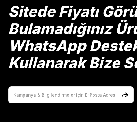
Ürün bilgilerinde hatalar bulunuyor.
Sitede Fiyatı Gö
Ürün fiyatı diğer sitelerden daha pahalı.
Bu ürüne benzer farklı alternatifler olmalı.
Bulamadığınız Ürü
WhatsApp Destek 
Kullanarak Bize So