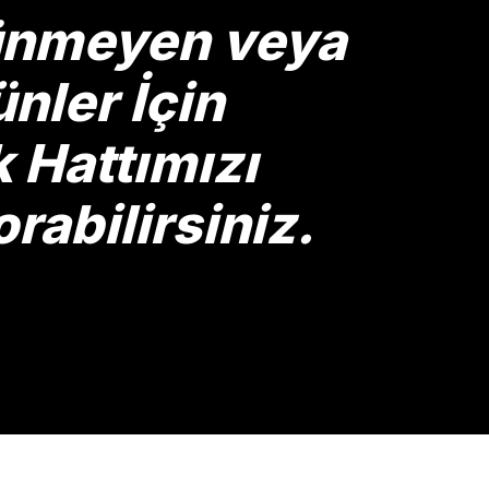
rünmeyen veya
nler İçin
Hattımızı
rabilirsiniz.
Gönder