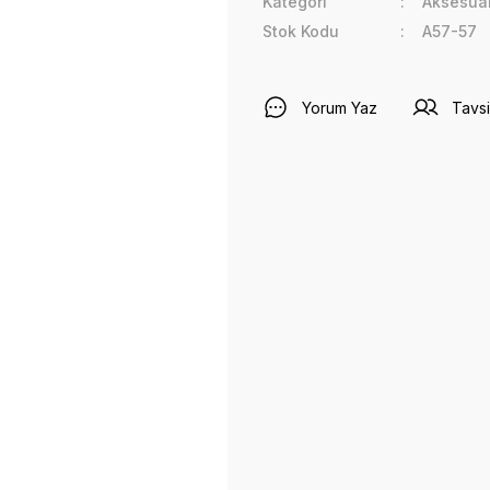
Kategori
Aksesua
Stok Kodu
A57-57
Yorum Yaz
Tavsi