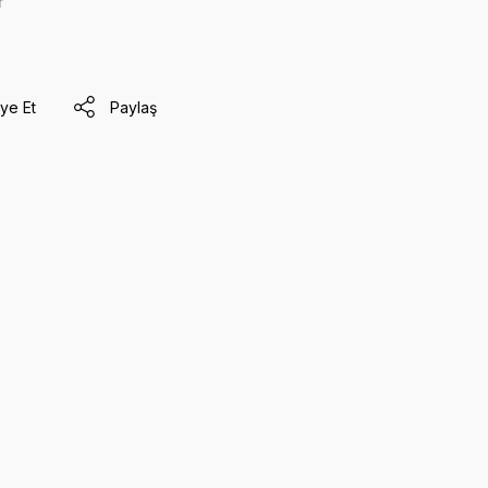
r
ye Et
Paylaş