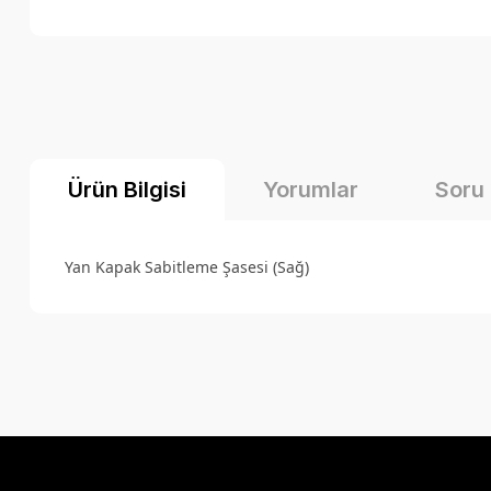
Ürün Bilgisi
Yorumlar
Soru
Yan Kapak Sabitleme Şasesi (Sağ)
Bu ürünün fiyat bilgisi, resim, ürün açıklamalarında ve diğer k
Görüş ve önerileriniz için teşekkür ederiz.
Ürün resmi kalitesiz, bozuk veya görüntülenemiyor.
Ürün açıklamasında eksik bilgiler bulunuyor.