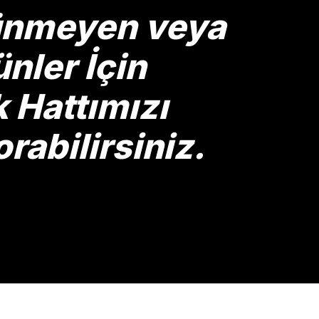
rünmeyen veya
nler İçin
Hattımızı
rabilirsiniz.
Gönder