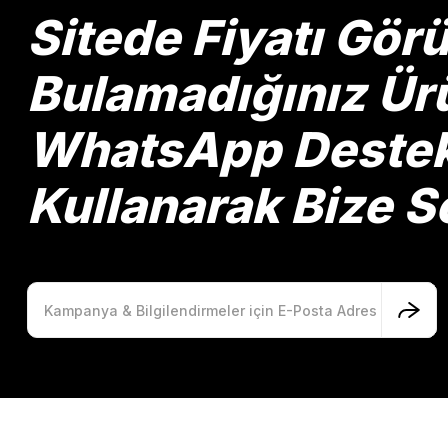
Ürün bilgilerinde hatalar bulunuyor.
Sitede Fiyatı Gö
Ürün fiyatı diğer sitelerden daha pahalı.
Bu ürüne benzer farklı alternatifler olmalı.
Bulamadığınız Ürü
WhatsApp Destek 
Kullanarak Bize So