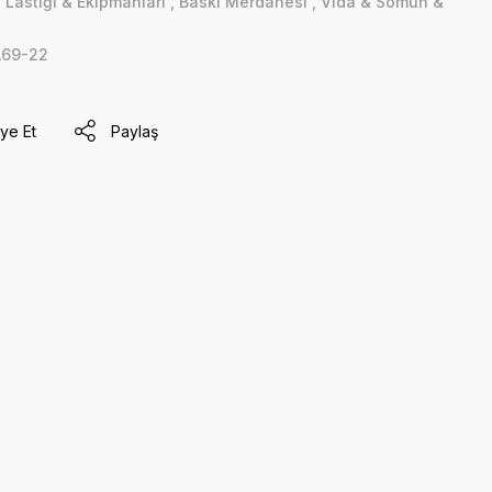
Lastiği & Ekipmanları
,
Baskı Merdanesi
,
Vida & Somun &
A69-22
ye Et
Paylaş