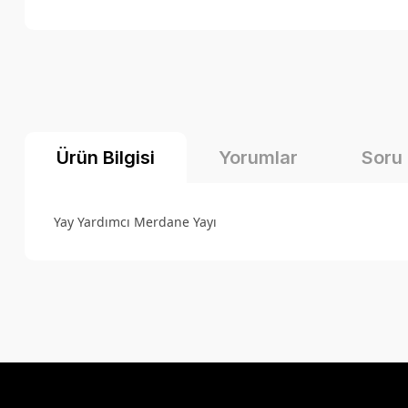
Ürün Bilgisi
Yorumlar
Soru
Yay Yardımcı Merdane Yayı
Bu ürünün fiyat bilgisi, resim, ürün açıklamalarında ve diğer k
Görüş ve önerileriniz için teşekkür ederiz.
Ürün resmi kalitesiz, bozuk veya görüntülenemiyor.
Ürün açıklamasında eksik bilgiler bulunuyor.